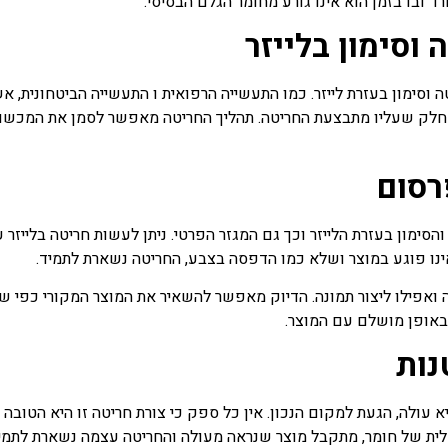
 ובו בזמן הוא אינו גורע מחומר הגלם הבסיסי.
וסימון בלייזר
ה וסימון בעזרת לייזר. כמו התעשייה הרפואית ו התעשייה הביטחונית, 
 חלק שעליו מתבצעת החריטה. תהליך החריטה מאפשר לסמן את המכשור, ל
רסום
ימון בעזרת הלייזר וכך גם המגזר הפרטי. ניתן לעשות חריטה בלייזר על
נו פוגע במוצר ושלא כמו הדפסה בצבע, החריטה נשארת לתמיד.
ואפילו ליצור תמונה. הדיוק מאפשר להשאיר את המוצר המקורי כפי שה
אופן מושלם עם המוצר.
נות
 עולה, הגעת למקום הנכון. אין כל ספק כי צורת חריטה זו היא הטובה ב
ימלית של חומר, מתקבל מוצר שנראה מעולה והחריטה עצמה נשארת לתמי