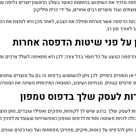
פסה מזכיר את השימוש בחותמת כאשר בשלב הראשון יוצרים גלופה של
תים ועוד מוצרים רבים אחרים, על ידי כרית סיליקון.
נת הדפסה אשר מורחת תחילה את הצבע, לאחר מכן היא לוחצת את הכרי
לאורך זמן רב.
 על פני שיטות הדפסה אחרות
הדפסה כמעט על כל חומר בכל צורה. לכן היא מתאימה לשלל צרכים ומש
וי או חומרים כימיים. לכן ניתן להשתמש בדפוס זה גם על מוצרים שימ
יס פרטים קטנים. מבחינת העיצוב, התוצאה האיכותית משיגה את המטרה 
רות לעסק שלך בדפוס טמפון
עות לעסק שלך. ברגע שיש לך לקוחות, ספקים ואפילו עובדים, מתן מו
כולה להיות פשוטה ותודות לדפוס טמפון האפשרויות שעומדות לפניך ר
יתן להדפיס על כוסות, תיקים, מחזיקי מפתחות ועל גאדג'טים שונים.