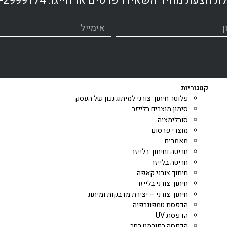
ת הצעת מחיר השאירו פרטים או חייגו:
-2999174
קטגוריות
פלוטר חיתוך צורני למיתוג נכון של העסק
סימון מוצרים בלייזר
סובלימציה
מוצרי פרסום
מאמרים
חריטה וחיתוך בלייזר
חריטה בלייזר
חיתוך צורני קאפה
חיתוך צורני בלייזר
חיתוך צורני – יצירת מדבקות ומיתוג
הדפסת טמפוגרפיה
הדפסת UV
הדפסה בפורמט רחב