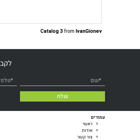
Catalog 3
from
IvanGionev
לקבל
שלח
עמודים
ראשי
אודות
צור קשר